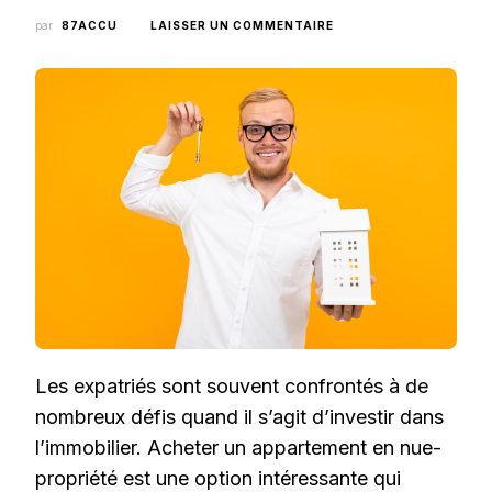
SUR
par
87ACCU
LAISSER UN COMMENTAIRE
ACHETER
UN
APPARTEMENT
EN
NUE-
PROPRIÉTÉ
:
LE
MEILLEUR
INVESTISSEMENT
POUR
LES
EXPATRIÉS
Les expatriés sont souvent confrontés à de
nombreux défis quand il s’agit d’investir dans
l’immobilier. Acheter un appartement en nue-
propriété est une option intéressante qui