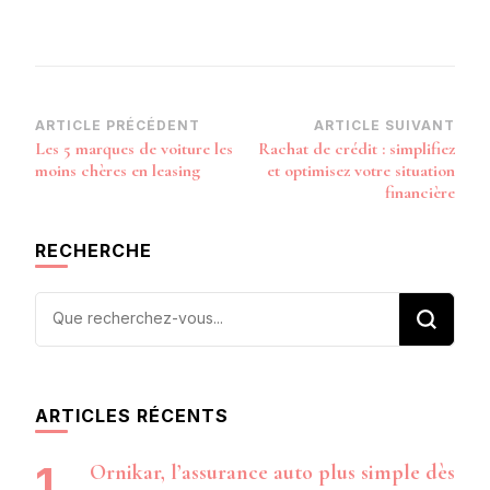
Navigation
ARTICLE PRÉCÉDENT
ARTICLE SUIVANT
Les 5 marques de voiture les
Rachat de crédit : simplifiez
d’article
moins chères en leasing
et optimisez votre situation
financière
RECHERCHE
Vous
recherchiez
quelque
chose ?
ARTICLES RÉCENTS
Ornikar, l’assurance auto plus simple dès