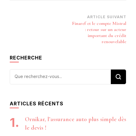
Navigation
ARTICLE SUIVANT
Finaref et le compte Mistral
d’article
: retour sur un acteur
important du crédit
renouvelable
RECHERCHE
Vous
recherchiez
quelque
chose ?
ARTICLES RÉCENTS
Ornikar, l’assurance auto plus simple dès
le devis !