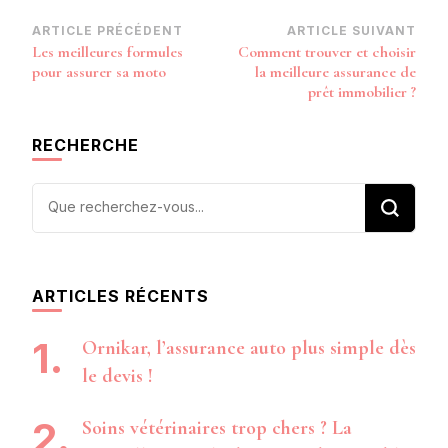
Navigation
ARTICLE PRÉCÉDENT
ARTICLE SUIVANT
Les meilleures formules
Comment trouver et choisir
d’article
pour assurer sa moto
la meilleure assurance de
prêt immobilier ?
RECHERCHE
Vous
recherchiez
quelque
chose ?
ARTICLES RÉCENTS
Ornikar, l’assurance auto plus simple dès
le devis !
Soins vétérinaires trop chers ? La