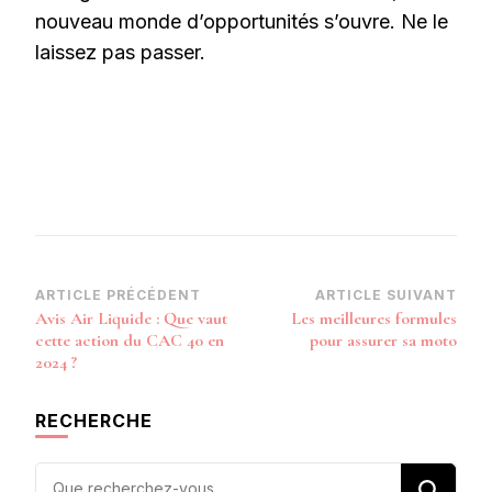
nouveau monde d’opportunités s’ouvre. Ne le
laissez pas passer.
Navigation
ARTICLE PRÉCÉDENT
ARTICLE SUIVANT
Avis Air Liquide : Que vaut
Les meilleures formules
d’article
cette action du CAC 40 en
pour assurer sa moto
2024 ?
RECHERCHE
Vous