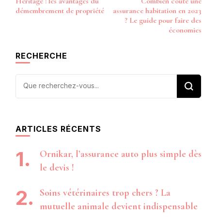
Héritage : les avantages du
Combien coûte une
d’article
démembrement de propriété
assurance habitation en 2023
? Le guide pour faire des
économies
RECHERCHE
Vous
recherchiez
quelque
chose ?
ARTICLES RÉCENTS
Ornikar, l’assurance auto plus simple dès
le devis !
Soins vétérinaires trop chers ? La
mutuelle animale devient indispensable