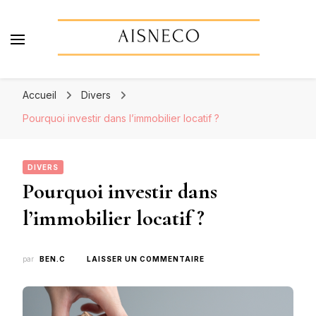
Aisneco
Actualités économiques, finance & assurance
Accueil
Divers
Pourquoi investir dans l’immobilier locatif ?
DIVERS
Pourquoi investir dans
l’immobilier locatif ?
SUR
par
BEN.C
LAISSER UN COMMENTAIRE
POURQUOI
INVESTIR
DANS
L’IMMOBILIER