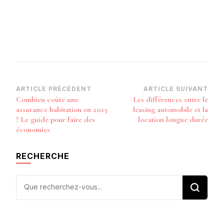
Navigation
ARTICLE PRÉCÉDENT
ARTICLE SUIVANT
Combien coûte une
Les différences entre le
d’article
assurance habitation en 2023
leasing automobile et la
? Le guide pour faire des
location longue durée
économies
RECHERCHE
Vous
recherchiez
quelque
chose ?