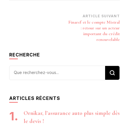
Navigation
ARTICLE SUIVANT
Finaref et le compte Mistral
d’article
: retour sur un acteur
important du crédit
renouvelable
RECHERCHE
Vous
recherchiez
quelque
chose ?
ARTICLES RÉCENTS
Ornikar, l’assurance auto plus simple dès
le devis !